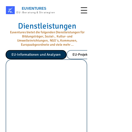
EUVENTURES
E U - B e r a t u n g & S t r a t e g i e n
Dienstleistungen
Euventures bietet die folgenden Dienstleistungen für
Bildungsträger, Sozial-, Kultur- und
Umwelteinrichtungen, NGO´s, Kommunen,
Europaabgeordnete und viele mehr ...
EU-Informationen und Analysen
EU-Projektberatung und Projektbegleit