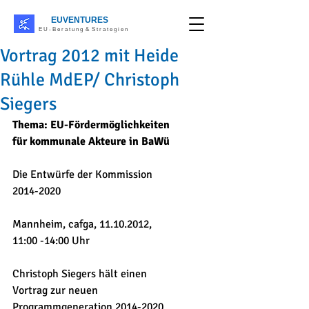
EUVENTURES
E U - B e r a t u n g & S t r a t e g i e n
Vortrag 2012 mit Heide
Rühle MdEP/ Christoph
Siegers
Thema: EU-Fördermöglichkeiten 
für kommunale Akteure in BaWü
Die Entwürfe der Kommission 
2014-2020 
Mannheim, cafga, 11.10.2012, 
11:00 -14:00 Uhr 
Christoph Siegers hält einen 
Vortrag zur neuen 
Programmgeneration 2014-2020 